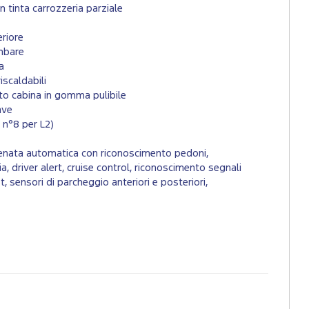
in tinta carrozzeria parziale
riore
ombare
a
riscaldabili
to cabina in gomma pulibile
ave
, n°8 per L2)
renata automatica con riconoscimento pedoni,
 driver alert, cruise control, riconoscimento segnali
t, sensori di parcheggio anteriori e posteriori,