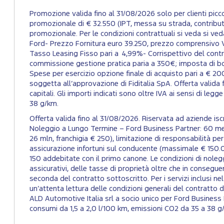
Promozione valida fino al 31/08/2026 solo per clienti p
promozionale di € 32.550 (IPT, messa su strada, contributo 
promozionale. Per le condizioni contrattuali si veda si veda
Ford- Prezzo Fornitura euro 39.250, prezzo comprensivo V
Tasso Leasing Fisso pari a 4,99%- Corrispettivo del contr
commissione gestione pratica paria a 350€; imposta di bol
Spese per esercizio opzione finale di acquisto pari a € 200
soggetta all’approvazione di Fiditalia SpA. Offerta valida fi
capitali. Gli importi indicati sono oltre IVA ai sensi di l
38 g/km.​
Offerta valida fino al 31/08/2026. Riservata ad aziende 
Noleggio a Lungo Termine – Ford Business Partner: 60 me
26 mln, franchigia € 250), limitazione di responsabilità per
assicurazione infortuni sul conducente (massimale € 150.00
150 addebitate con il primo canone. Le condizioni di noleggio
assicurativi, delle tasse di proprietà oltre che in consegue
seconda del contratto sottoscritto. Per i servizi inclusi n
un’attenta lettura delle condizioni generali del contratto
ALD Automotive Italia srl a socio unico per Ford Business
consumi da 1,5 a 2,0 l/100 km, emissioni CO2 da 35 a 38 g