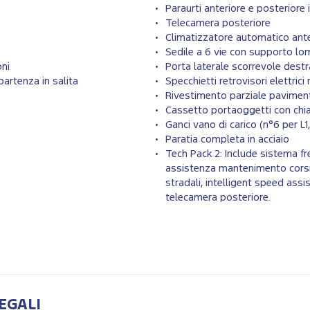
Paraurti anteriore e posteriore 
Telecamera posteriore
Climatizzatore automatico ante
Sedile a 6 vie con supporto l
ni
Porta laterale scorrevole destr
artenza in salita
Specchietti retrovisori elettrici 
Rivestimento parziale pavimen
Cassetto portaoggetti con chi
Ganci vano di carico (n°6 per L1
Paratia completa in acciaio
Tech Pack 2: Include sistema f
assistenza mantenimento corsia,
stradali, intelligent speed assis
telecamera posteriore.
EGALI