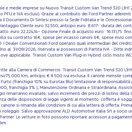
iccole e medie imprese su Nuovo Transit Custom Van Trend 320 L1H
PFU e IVA esclusi). Grazie al contributo dei Ford Partner aderenti al
 il Documento Di Sintesi presso la Sede Fiditalia e le Concessionarie
antaggio Cliente euro 32.550, anticipo euro 8.617- durata del cont
atto euro 22.224,14– Opzione Finale di acquisto euro 16.131,75 fin
lo su contratto 16€; spese per incasso canoni 6€; spese invio com
. I Dealer Convenzionati Ford operano quali intermediari del credito
no al 31/08/2026, riservata ai possessori di Partita IVA - Ditte indiv
egge ove applicabile. Transit Custom Van Plug-in Hybrid: ciclo misto 
iscritte alla Camera di Commercio. Transit Custom Van Trend 320 L
si/75.000 Km, anticipo € 8.500 iva esclusa. Il canone mensile co
 Furto (franchigia 10% su Eurotax Blu) limitazione di responsabilità 
0, franchigia 3% ), Manutenzione Ordinaria e Straordinaria, Assiste
 rimarranno invariate, salvo incrementi dei prezzi di listino della Ca
nza delle disposizioni di legge vigenti al momento. L’offerta è sogge
el canone si rimanda alle condizioni di cui alla lettera di offerta. 
 di noleggio. Salvo approvazione ALD Automotive Italia Srl a socio u
 Partner. Le vetture in foto possono riportare accessori a pagamen
/km.