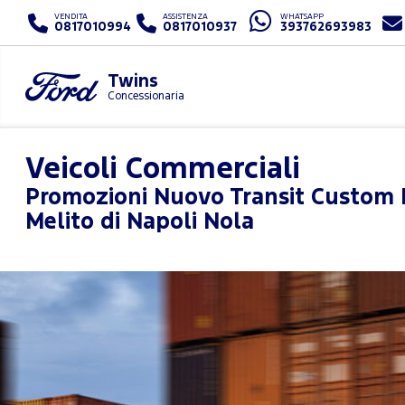
VENDITA
ASSISTENZA
WHATSAPP
0817010994
0817010937
393762693983
Twins
Concessionaria
Veicoli Commerciali
Promozioni
Nuovo Transit Custom 
Melito di Napoli Nola