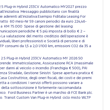
1 2.5 Plug-in Hybrid 233CV Automatico MY2027 prezzo
l’iniziativa. Messaggio pubblicitario con finalità
 aderenti all’iniziativa.Esempio Fiditalia Leasing For
ratto 60 mesi-Nr 59 canoni periodici da euro 224,46-
o a KM 75.000 Spese di gestione del leasing:
unicazioni periodiche € 5 più imposta di bollo € 2 –
.La valutazione del merito creditizio dell’operazione è
iduali, liberi professionisti e Società di persone e di
WLTP consumi da 1,5 a 2,0 l/100 km, emissioni CO2 da 35 a
1H1 2.5 Plug-in Hybrid 233CV Automatico MY 2026.50
mprende: Immatricolazione, Assicurazione RCA (massimale
per danni al veicolo o incendio (Franchigia € 500), PAI
nza Stradale, Gestione Sinistri. Spese apertura pratica €
sa Costruttrice, degli oneri fiscali, dei costi e dei premi
tta a condizioni. I servizi offerti possono variare a
Prima della sottoscrizione è fortemente raccomandata
nico. Ford Business Partner è un marchio di FCE Bank plc.
to. Transit Custom Van Plug-in Hybrid: ciclo misto WLTP