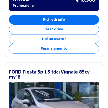
€ 10.900
Prezzo in
Promozione
Richiedi info
Test drive
Hai un usato?
Finanziamento
FORD Fiesta 5p 1.5 tdci Vignale 85cv
my18