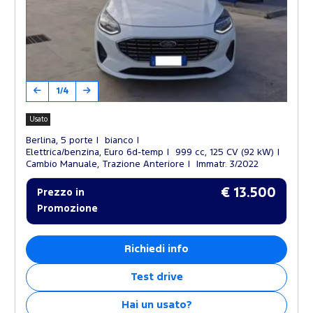
1/4
Usato
Berlina, 5 porte
bianco
Elettrica/benzina, Euro 6d-temp
999 cc, 125 CV (92 kW)
Cambio Manuale, Trazione Anteriore
Immatr. 3/2022
€ 13.500
Prezzo in
Promozione
Richiedi info
Test drive
Hai un usato?