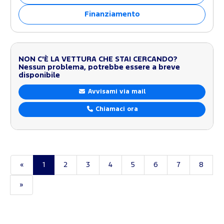
Finanziamento
NON C'È LA VETTURA CHE STAI CERCANDO?
Nessun problema, potrebbe essere a breve
disponibile
Avvisami via mail
Chiamaci ora
«
1
2
3
4
5
6
7
8
»